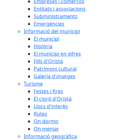
Empreses i comerços
Entitats i associacions
Subministraments
Emergències
Informació del municipi
El municipi
Història
El municipi en xifres
Fills d'Oristà
Patrimoni cultural
Galeria d'imatges
Turisme
Festes i fires
El cigró d'Oristà
Llocs d'interès
Rutes
On dormir
On menjar
Informació geogràfica