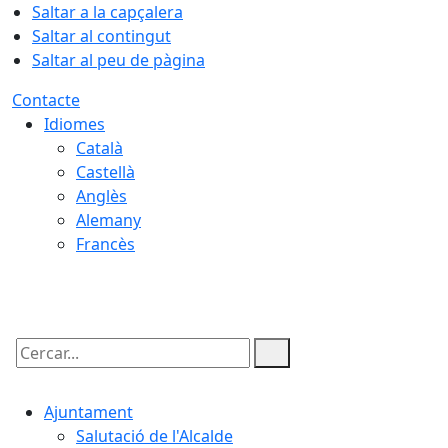
Saltar a la capçalera
Saltar al contingut
Saltar al peu de pàgina
Contacte
Idiomes
Català
Castellà
Anglès
Alemany
Francès
08.08.2026 | 09:44
Cercar:
Ajuntament
Salutació de l'Alcalde