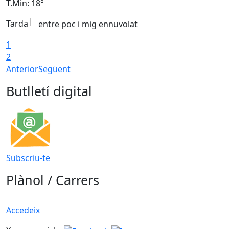
T.Min: 18°
T
Tarda
T
1
2
Anterior
Següent
Butlletí digital
Subscriu-te
Plànol / Carrers
Accedeix