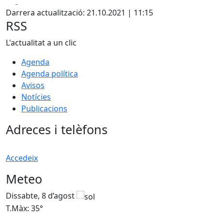
Facebook
X
Darrera actualització: 21.10.2021 | 11:15
RSS
L'actualitat a un clic
Agenda
Agenda política
Avisos
Notícies
Publicacions
Adreces i telèfons
Accedeix
Meteo
Dissabte, 8 d’agost
D
T.Màx: 35°
T