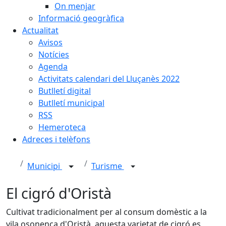
On menjar
Informació geogràfica
Actualitat
Avisos
Notícies
Agenda
Activitats calendari del Lluçanès 2022
Butlletí digital
Butlletí municipal
RSS
Hemeroteca
Adreces i telèfons
Municipi
Turisme
El cigró d'Oristà
Cultivat tradicionalment per al consum domèstic a la
vila osonenca d'Oristà, aquesta varietat de cigró es