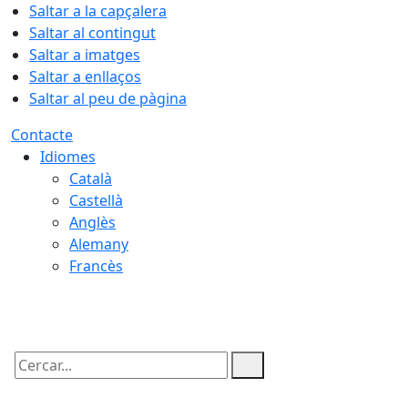
Saltar a la capçalera
Saltar al contingut
Saltar a imatges
Saltar a enllaços
Saltar al peu de pàgina
Contacte
Idiomes
Català
Castellà
Anglès
Alemany
Francès
09.08.2026 | 14:05
Cercar: