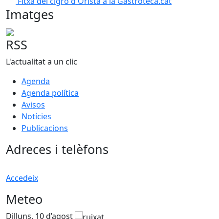
Fitxa del cigró d'Oristà a la Gastroteca.cat
Imatges
RSS
L'actualitat a un clic
Agenda
Agenda política
Avisos
Notícies
Publicacions
Adreces i telèfons
Accedeix
Meteo
Dilluns, 10 d’agost
D