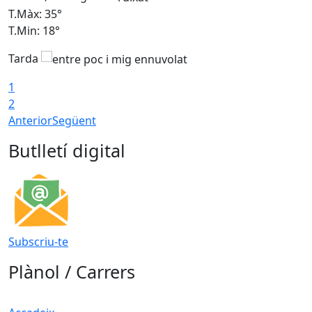
T.Màx: 35°
T
T.Min: 18°
T
Tarda
T
1
2
Anterior
Següent
Butlletí digital
Subscriu-te
Plànol / Carrers