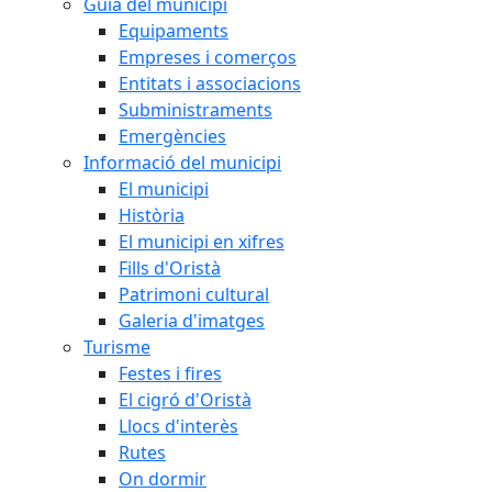
Guia del municipi
Equipaments
Empreses i comerços
Entitats i associacions
Subministraments
Emergències
Informació del municipi
El municipi
Història
El municipi en xifres
Fills d'Oristà
Patrimoni cultural
Galeria d'imatges
Turisme
Festes i fires
El cigró d'Oristà
Llocs d'interès
Rutes
On dormir