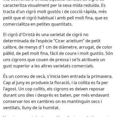
caracteritza visualment per la seva mida reduïda. Es
tracta d'un cigró molt gustós i de cocció ràpida, més
petit que el cigró habitual i amb pell molt fina, que es
comercialitza en petites quantitats.
El cigró d'Oristà és una varietat de cigró no
determinada de l'espècie “Cicer arietium” de petit
calibre, de menys d'1 cm de diàmetre, arrugat, de color
pàl·lid, de pell molt fina, fàcil de coure i molt gustós. Són
uns cigrons que couen de pressa i se'ls atribueix un
gust superior a les altres varietats comercials.
És un conreu de secà, s'inicia ben entrada la primavera.
Cap al juny es produeix la floració, i la collita es fa per
l'agost. Un cop collits, els cigrons es deixen reposar
durant uns dies i després es baten, per més endavant
conservar-los en cambres on es mantinguin secs i
ventilats, lluny de la humitat.