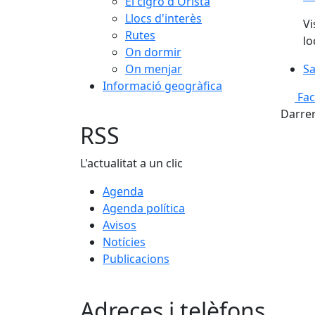
El cigró d'Oristà
Llocs d'interès
Vi
Rutes
lo
On dormir
On menjar
Sa
Sa
Informació geogràfica
Fa
Darrer
RSS
L'actualitat a un clic
Agenda
Agenda política
Avisos
Notícies
Publicacions
Adreces i telèfons