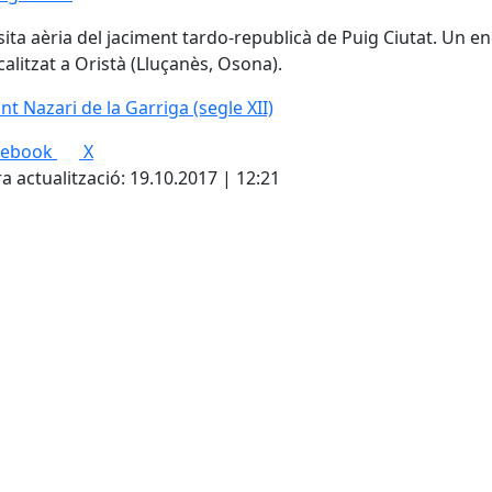
sita aèria del jaciment tardo-republicà de Puig Ciutat. Un en
calitzat a Oristà (Lluçanès, Osona).
nt Nazari de la Garriga (segle XII)
nt Nazari de la Garriga (segle XII)
cebook
X
a actualització: 19.10.2017 | 12:21