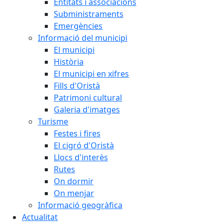
Entitats i associacions
Subministraments
Emergències
Informació del municipi
El municipi
Història
El municipi en xifres
Fills d'Oristà
Patrimoni cultural
Galeria d'imatges
Turisme
Festes i fires
El cigró d'Oristà
Llocs d'interès
Rutes
On dormir
On menjar
Informació geogràfica
Actualitat