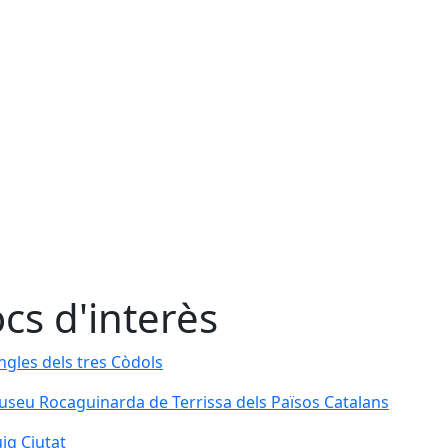
ocs d'interès
ngles dels tres Còdols
ngles dels tres Còdols
seu Rocaguinarda de Terrissa dels Països Catalans
seu Rocaguinarda de Terrissa dels Països Catalans
ig Ciutat
ig Ciutat