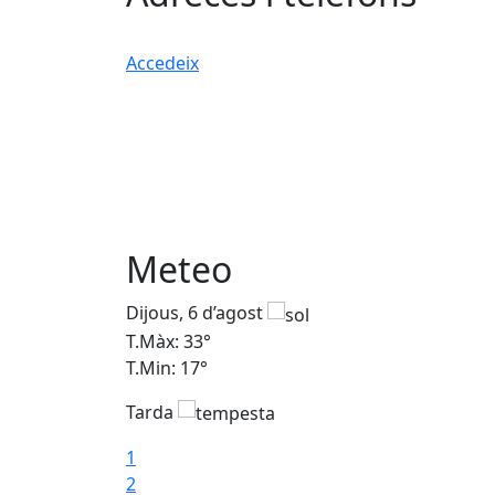
Accedeix
Meteo
Dijous, 6 d’agost
T.Màx: 33°
T.Min: 17°
Tarda
1
2