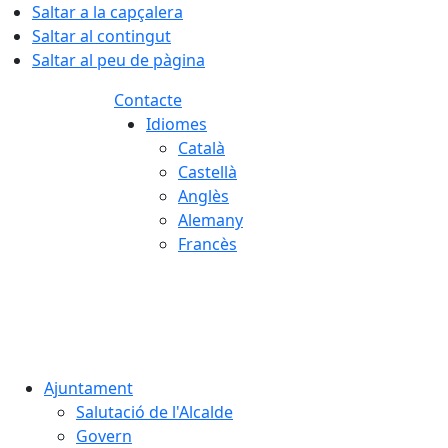
Saltar a la capçalera
Saltar al contingut
Saltar al peu de pàgina
Contacte
Idiomes
Català
Castellà
Anglès
Alemany
Francès
06.08.2026 | 03:55
Ajuntament
Salutació de l'Alcalde
Govern