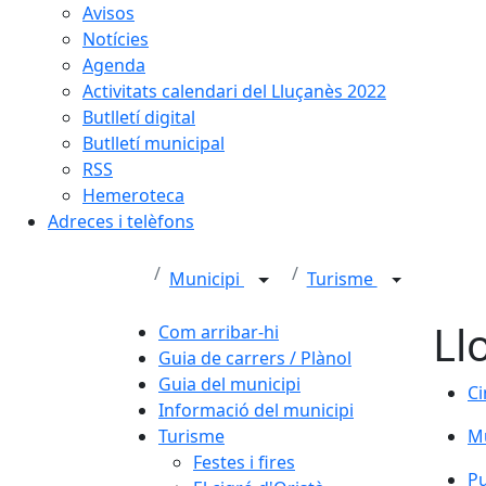
Avisos
Notícies
Agenda
Activitats calendari del Lluçanès 2022
Butlletí digital
Butlletí municipal
RSS
Hemeroteca
Adreces i telèfons
Municipi
Turisme
Ll
Com arribar-hi
Guia de carrers / Plànol
Guia del municipi
Ci
Ci
Informació del municipi
Turisme
Mu
Mu
Festes i fires
Pu
Pu