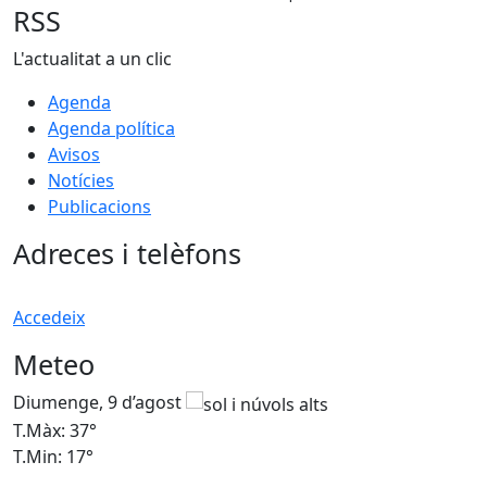
RSS
L'actualitat a un clic
Agenda
Agenda política
Avisos
Notícies
Publicacions
Adreces i telèfons
Accedeix
Meteo
Diumenge, 9 d’agost
D
T.Màx: 37°
T
T.Min: 17°
T