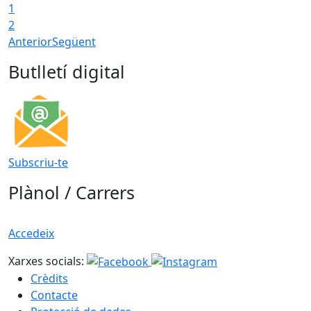
1
T
2
Anterior
Següent
Butlletí digital
Subscriu-te
Plànol / Carrers
Accedeix
Xarxes socials:
Crèdits
Contacte