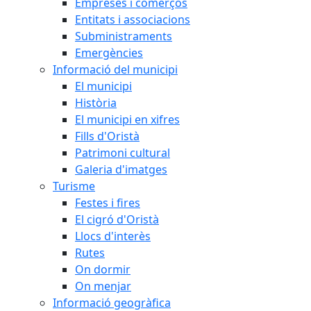
Empreses i comerços
Entitats i associacions
Subministraments
Emergències
Informació del municipi
El municipi
Història
El municipi en xifres
Fills d'Oristà
Patrimoni cultural
Galeria d'imatges
Turisme
Festes i fires
El cigró d'Oristà
Llocs d'interès
Rutes
On dormir
On menjar
Informació geogràfica