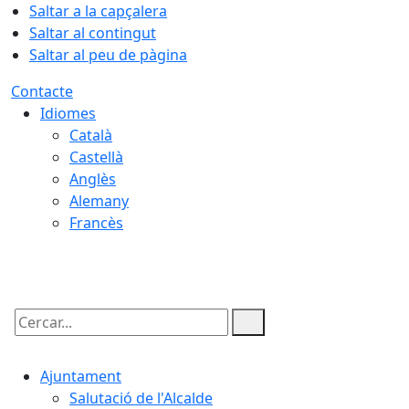
Saltar a la capçalera
Saltar al contingut
Saltar al peu de pàgina
Contacte
Idiomes
Català
Castellà
Anglès
Alemany
Francès
09.08.2026 | 05:41
Cercar:
Ajuntament
Salutació de l'Alcalde