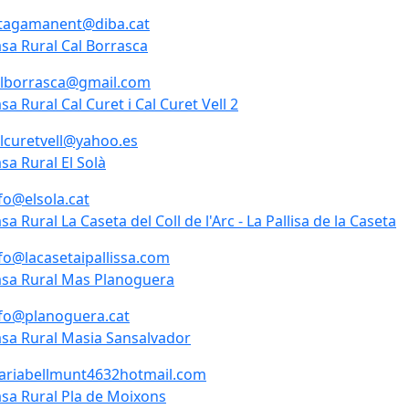
.tagamanent@diba.cat
sa Rural Cal Borrasca
sa Rural Cal Borrasca
alborrasca@gmail.com
sa Rural Cal Curet i Cal Curet Vell 2
sa Rural Cal Curet i Cal Curet Vell 2
lcuretvell@yahoo.es
sa Rural El Solà
sa Rural El Solà
fo@elsola.cat
sa Rural La Caseta del Coll de l'Arc - La Pallisa de la Caseta
sa Rural La Caseta del Coll de l'Arc - La Pallisa de la Caseta
fo@lacasetaipallissa.com
sa Rural Mas Planoguera
sa Rural Mas Planoguera
fo@planoguera.cat
sa Rural Masia Sansalvador
sa Rural Masia Sansalvador
ariabellmunt4632hotmail.com
sa Rural Pla de Moixons
sa Rural Pla de Moixons