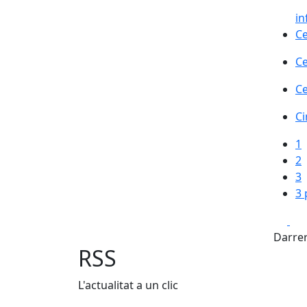
i
Ce
Ce
Ce
Ce
Ci
Ci
1
2
3
3 
Fa
Darrer
RSS
L'actualitat a un clic