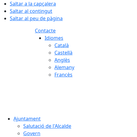
Saltar a la capçalera
Saltar al contingut
Saltar al peu de pàgina
Contacte
Idiomes
Català
Castellà
Anglès
Alemany
Francès
06.08.2026 | 10:03
Ajuntament
Salutació de l'Alcalde
Govern