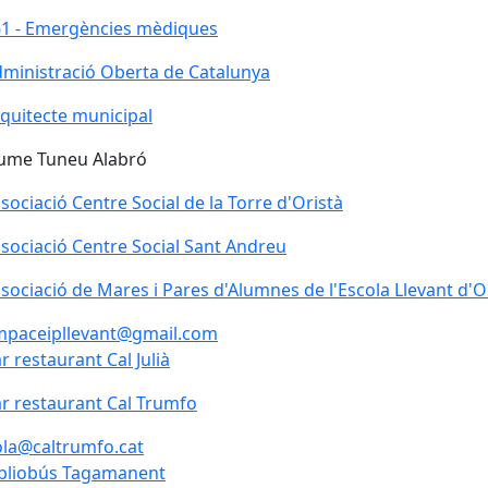
1 - Emergències mèdiques
1 - Emergències mèdiques
ministració Oberta de Catalunya
ministració Oberta de Catalunya
quitecte municipal
ume Tuneu Alabró
sociació Centre Social de la Torre d'Oristà
sociació Centre Social Sant Andreu
sociació Centre Social Sant Andreu
sociació de Mares i Pares d'Alumnes de l'Escola Llevant d'O
mpaceipllevant@gmail.com
r restaurant Cal Julià
r restaurant Cal Julià
r restaurant Cal Trumfo
r restaurant Cal Trumfo
la@caltrumfo.cat
bliobús Tagamanent
bliobús Tagamanent