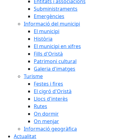
Entitats i associacions
Subministraments
Emergències
Informació del municipi
El municipi
Història
El municipi en xifres
Fills d'Oristà
Patrimoni cultural
Galeria d'imatges
Turisme
Festes i fires
El cigró d'Oristà
Llocs d'interès
Rutes
On dormir
On menjar
Informació geogràfica
Actualitat