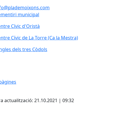
nfo@plademoixons.com
mentiri municipal
ntre Cívic d'Oristà
ntre Cívic de La Torre (Ca la Mestra)
ntre Cívic de La Torre (Ca la Mestra)
ngles dels tres Còdols
ngles dels tres Còdols
pàgines
cebook
X
a actualització: 21.10.2021 | 09:32