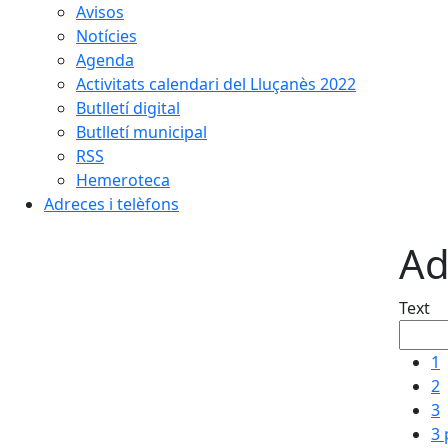
Avisos
Notícies
Agenda
Activitats calendari del Lluçanès 2022
Butlletí digital
Butlletí municipal
RSS
Hemeroteca
Adreces i telèfons
Ad
Text
1
2
3
3 