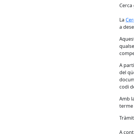
Cerca 
La
Cer
a dese
Aquest
qualse
compe
A part
del qüe
docume
codi d
Amb la
terme 
Tràmit
A cont