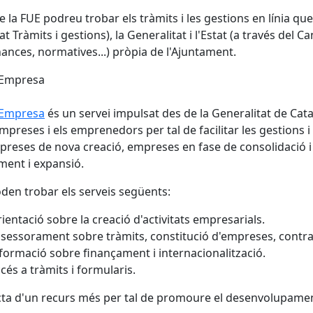
e la FUE podreu trobar els tràmits i les gestions en línia qu
at Tràmits i gestions), la Generalitat i l'Estat (a través del C
ances, normatives...) pròpia de l'Ajuntament.
 Empresa
 Empresa
és un servei impulsat des de la Generalitat de Cat
empreses i els emprenedors per tal de facilitar les gestions i
preses de nova creació, empreses en fase de consolidació 
ment i expansió.
oden trobar els serveis següents:
ientació sobre la creació d'activitats empresarials.
sessorament sobre tràmits, constitució d'empreses, contra
formació sobre finançament i internacionalització.
cés a tràmits i formularis.
cta d'un recurs més per tal de promoure el desenvolupament e