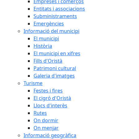
Empreses i comerços
Entitats i associacions
Subministraments
Emergències
Informació del municipi
El municipi
Història
El municipi en xifres
Fills d'Oristà
Patrimoni cultural
Galeria d'imatges
Turisme
Festes i fires
El cigró d'Oristà
Llocs d'interès
Rutes
On dormir
On menjar
Informació geogràfica