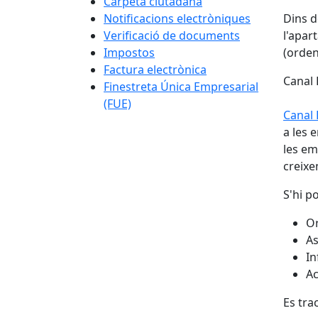
Carpeta ciutadana
Notificacions electròniques
Dins d
Verificació de documents
l'apart
Impostos
(orden
Factura electrònica
Canal
Finestreta Única Empresarial
(FUE)
Canal
a les 
les em
creixe
S'hi p
Or
As
In
Ac
Es tra