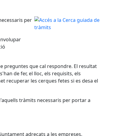
necessaris per
senvolupar
ció
ó de preguntes que cal respondre. El resultat
an de fer, el lloc, els requisits, els
t recuperar les cerques fetes si es desa el
'aquells tràmits necessaris per portar a
l'Ajuntament adreçats a les empreses.