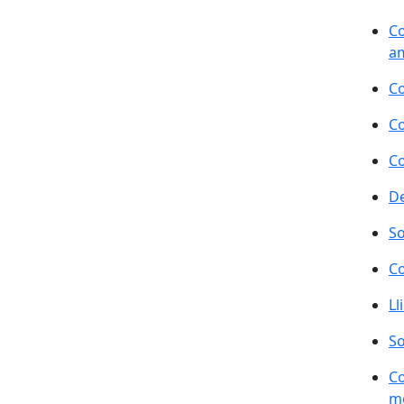
Co
a
Co
Co
Co
De
So
Co
Ll
So
Co
m