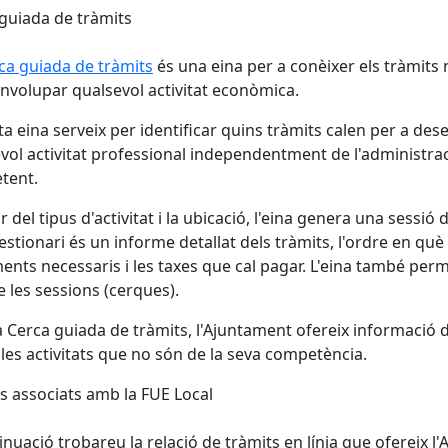
guiada de tràmits
ca guiada de tràmits
és una eina per a conèixer els tràmits 
nvolupar qualsevol activitat econòmica.
a eina serveix per identificar quins tràmits calen per a de
vol activitat professional independentment de l'administra
tent.
ir del tipus d'activitat i la ubicació, l'eina genera una sessi
stionari és un informe detallat dels tràmits, l'ordre en què s'h
nts necessaris i les taxes que cal pagar. L'eina també perme
e les sessions (cerques).
 Cerca guiada de tràmits, l'Ajuntament ofereix informació d
les activitats que no són de la seva competència.
s associats amb la FUE Local
inuació trobareu la relació de tràmits en línia que ofereix 