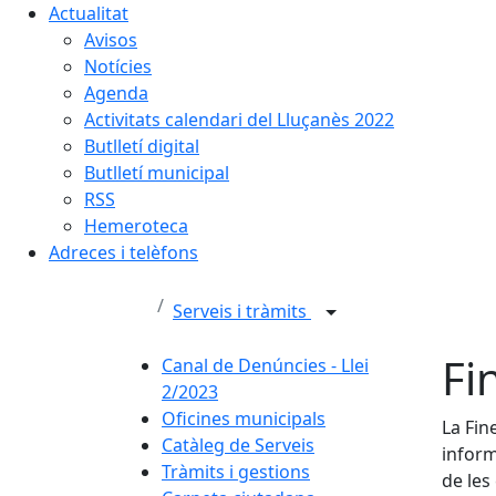
Actualitat
Avisos
Notícies
Agenda
Activitats calendari del Lluçanès 2022
Butlletí digital
Butlletí municipal
RSS
Hemeroteca
Adreces i telèfons
Serveis i tràmits
Fi
Canal de Denúncies - Llei
2/2023
Oficines municipals
La Fin
Catàleg de Serveis
inform
Tràmits i gestions
de les