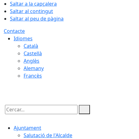
Saltar a la capçalera
Saltar al contingut
Saltar al peu de pàgina
Contacte
Idiomes
Català
Castellà
Anglès
Alemany
Francès
06.08.2026 | 19:27
Cercar:
Ajuntament
Salutació de l'Alcalde