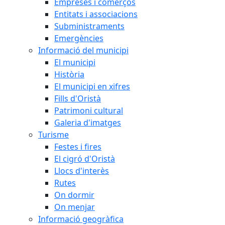
Empreses i comerços
Entitats i associacions
Subministraments
Emergències
Informació del municipi
El municipi
Història
El municipi en xifres
Fills d'Oristà
Patrimoni cultural
Galeria d'imatges
Turisme
Festes i fires
El cigró d'Oristà
Llocs d'interès
Rutes
On dormir
On menjar
Informació geogràfica