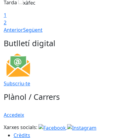
Tarda
T
1
2
Anterior
Següent
Butlletí digital
Subscriu-te
Plànol / Carrers
Accedeix
Xarxes socials:
Crèdits