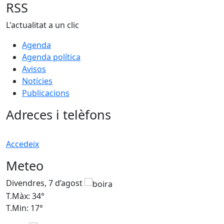
RSS
L'actualitat a un clic
Agenda
Agenda política
Avisos
Notícies
Publicacions
Adreces i telèfons
Accedeix
Meteo
Divendres, 7 d’agost
D
T.Màx: 34°
T
T.Min: 17°
T