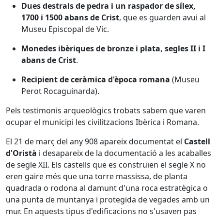
Dues destrals de pedra i un raspador de sílex,
1700 i 1500 abans de Crist
, que es guarden avui al
Museu Episcopal de Vic.
Monedes ibèriques de bronze i plata, segles II i I
abans de Crist
.
Recipient de ceràmica d'època romana
(Museu
Perot Rocaguinarda).
Pels testimonis arqueològics trobats sabem que varen
ocupar el municipi les civilitzacions Ibèrica i Romana.
El 21 de març del any 908 apareix documentat el
Castell
d'Oristà
i desapareix de la documentació a les acaballes
de segle XII. Els castells que es construïen el segle X no
eren gaire més que una torre massissa, de planta
quadrada o rodona al damunt d'una roca estratègica o
una punta de muntanya i protegida de vegades amb un
mur. En aquests tipus d'edificacions no s'usaven pas