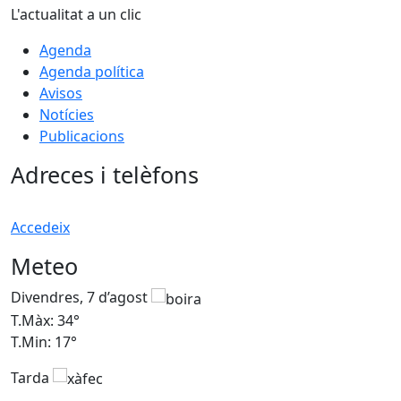
L'actualitat a un clic
Agenda
Agenda política
Avisos
Notícies
Publicacions
Adreces i telèfons
Accedeix
Meteo
Divendres, 7 d’agost
D
T.Màx: 34°
T
T.Min: 17°
T
Tarda
T