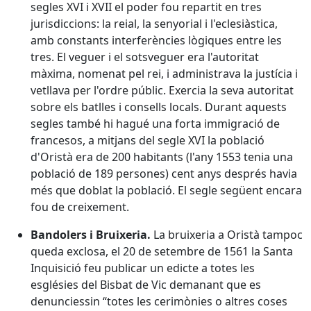
segles XVI i XVII el poder fou repartit en tres
jurisdiccions: la reial, la senyorial i l'eclesiàstica,
amb constants interferències lògiques entre les
tres. El veguer i el sotsveguer era l'autoritat
màxima, nomenat pel rei, i administrava la justícia i
vetllava per l'ordre públic. Exercia la seva autoritat
sobre els batlles i consells locals. Durant aquests
segles també hi hagué una forta immigració de
francesos, a mitjans del segle XVI la població
d'Oristà era de 200 habitants (l'any 1553 tenia una
població de 189 persones) cent anys després havia
més que doblat la població. El segle següent encara
fou de creixement.
Bandolers i Bruixeria.
La bruixeria a Oristà tampoc
queda exclosa, el 20 de setembre de 1561 la Santa
Inquisició feu publicar un edicte a totes les
esglésies del Bisbat de Vic demanant que es
denunciessin “totes les cerimònies o altres coses