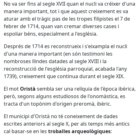
No va ser fins al segle XVII quan el nucli va créixer d'una
manera important, tot i que aquest creixement es va
aturar amb el tràgic pas de les tropes filipistes el 7 de
febrer de 1714, quan van cremar diverses cases i
espoliar béns, especialment a l'església.
Després de 1714 es reconstrueix i s'eixampla el nucli
d'una manera important (en són testimoni les
nombroses llindes datades al segle XVIII i la
reconstrucció de l'església parroquial, acabada l'any
1739), creixement que continua durant el segle XIX.
El mot
Oristà
sembla ser una relíquia de l'època ibèrica,
però, segons alguns estudiosos de l'onomàstica, es
tracta d'un topònim d'origen preromà, ibèric.
El municipi d'Oristà no té coneixement de dades
escrites anteriors al segle X, per als temps més antics
cal basar-se en les
troballes arqueològiques
: