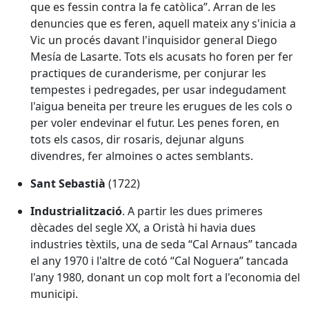
que es fessin contra la fe catòlica”. Arran de les
denuncies que es feren, aquell mateix any s'inicia a
Vic un procés davant l'inquisidor general Diego
Mesía de Lasarte. Tots els acusats ho foren per fer
practiques de curanderisme, per conjurar les
tempestes i pedregades, per usar indegudament
l'aigua beneita per treure les erugues de les cols o
per voler endevinar el futur. Les penes foren, en
tots els casos, dir rosaris, dejunar alguns
divendres, fer almoines o actes semblants.
Sant Sebastià
(1722)
Industrialització
. A partir les dues primeres
dècades del segle XX, a Oristà hi havia dues
industries tèxtils, una de seda “Cal Arnaus” tancada
el any 1970 i l'altre de cotó “Cal Noguera” tancada
l'any 1980, donant un cop molt fort a l'economia del
municipi.