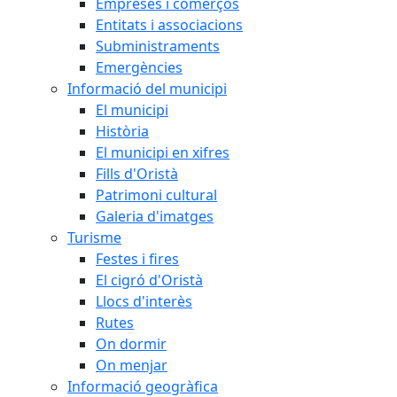
Empreses i comerços
Entitats i associacions
Subministraments
Emergències
Informació del municipi
El municipi
Història
El municipi en xifres
Fills d'Oristà
Patrimoni cultural
Galeria d'imatges
Turisme
Festes i fires
El cigró d'Oristà
Llocs d'interès
Rutes
On dormir
On menjar
Informació geogràfica