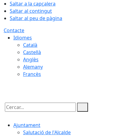
Saltar a la capçalera
Saltar al contingut
Saltar al peu de pàgina
Contacte
Idiomes
Català
Castellà
Anglès
Alemany
Francès
07.08.2026 | 11:59
Cercar:
Ajuntament
Salutació de l'Alcalde