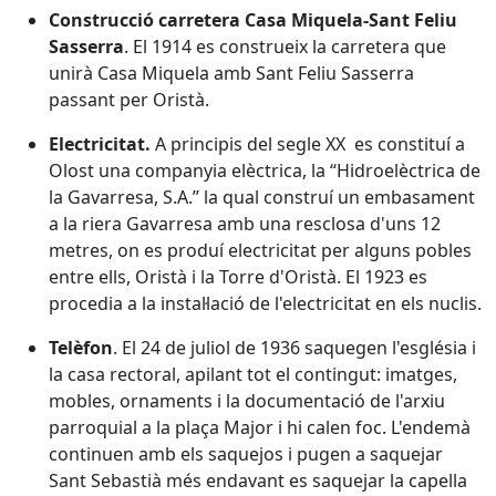
Construcció carretera Casa Miquela-Sant Feliu
Sasserra
. El 1914 es construeix la carretera que
unirà Casa Miquela amb Sant Feliu Sasserra
passant per Oristà.
Electricitat.
A principis del segle XX es constituí a
Olost una companyia elèctrica, la “Hidroelèctrica de
la Gavarresa, S.A.” la qual construí un embasament
a la riera Gavarresa amb una resclosa d'uns 12
metres, on es produí electricitat per alguns pobles
entre ells, Oristà i la Torre d'Oristà. El 1923 es
procedia a la instal·lació de l'electricitat en els nuclis.
Telèfon
. El 24 de juliol de 1936 saquegen l'església i
la casa rectoral, apilant tot el contingut: imatges,
mobles, ornaments i la documentació de l'arxiu
parroquial a la plaça Major i hi calen foc. L'endemà
continuen amb els saquejos i pugen a saquejar
Sant Sebastià més endavant es saquejar la capella