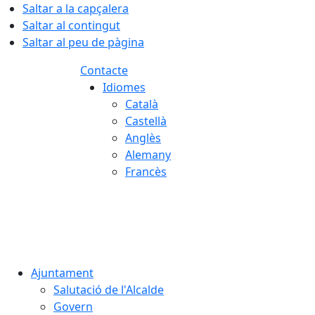
Saltar a la capçalera
Saltar al contingut
Saltar al peu de pàgina
Contacte
Idiomes
Català
Castellà
Anglès
Alemany
Francès
08.08.2026 | 17:03
Ajuntament
Salutació de l'Alcalde
Govern