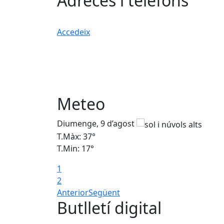
Adreces i telèfons
Accedeix
Meteo
Diumenge, 9 d’agost
T.Màx: 37°
T.Min: 17°
1
2
Anterior
Següent
Butlletí digital