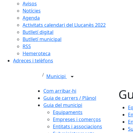
Avisos
Notícies
Agenda
Activitats calendari del Lluçanès 2022
Butlletí digital
Butlletí municipal
RSS
Hemeroteca
Adreces i telèfons
Municipi
Gu
Com arribar-hi
Guia de carrers / Plànol
Guia del municipi
E
Equipaments
E
Empreses i comerços
En
Entitats i associacions
S