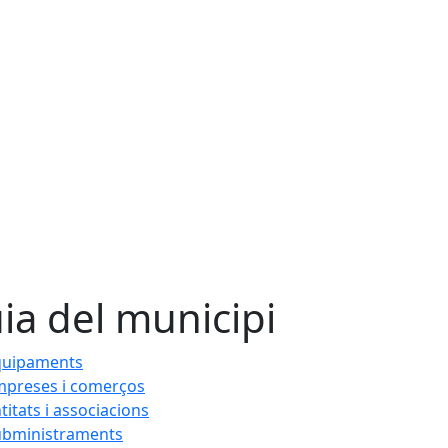
ia del municipi
quipaments
mpreses i comerços
titats i associacions
ubministraments