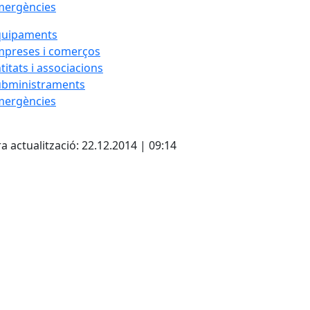
mergències
quipaments
mpreses i comerços
titats i associacions
ubministraments
mergències
cebook
X
a actualització: 22.12.2014 | 09:14