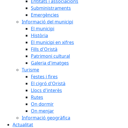
Entitats i associacions
Subministraments
Emergències
Informació del municipi
El municipi
Història
El municipi en xifres
Fills d'Oristà
Patrimoni cultural
Galeria d'imatges
Turisme
Festes i fires
El cigró d'Oristà
Llocs d'interès
Rutes
On dormir
On menjar
Informació geogràfica
Actualitat