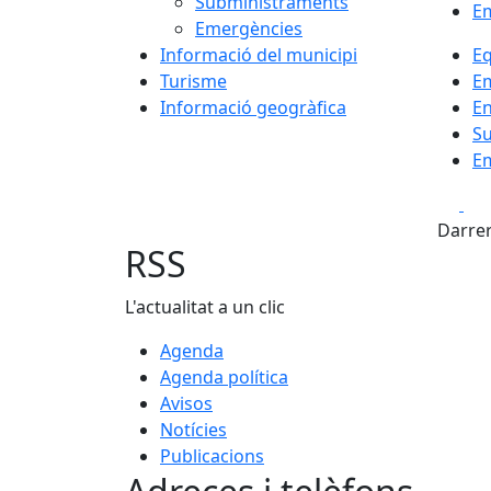
Subministraments
E
Emergències
Informació del municipi
E
Turisme
E
Informació geogràfica
En
S
E
Fa
Darrer
RSS
L'actualitat a un clic
Agenda
Agenda política
Avisos
Notícies
Publicacions