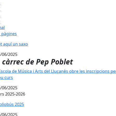
6
7
8
9
nal
 pàgines
t aquí un saxo
t aquí un saxo
/06/2025
 càrrec de Pep Poblet
Escola de Música i Arts del Lluçanès obre les inscripcions pe
Escola de Música i Arts del Lluçanès obre les inscripcions pe
u curs
/06/2025
rs 2025-2026
bliobús 2025
bliobús 2025
/06/2025