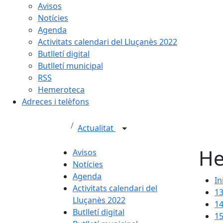
Avisos
Notícies
Agenda
Activitats calendari del Lluçanès 2022
Butlletí digital
Butlletí municipal
RSS
Hemeroteca
Adreces i telèfons
Actualitat
He
Avisos
Notícies
Agenda
In
Activitats calendari del
1
Lluçanès 2022
1
Butlletí digital
1