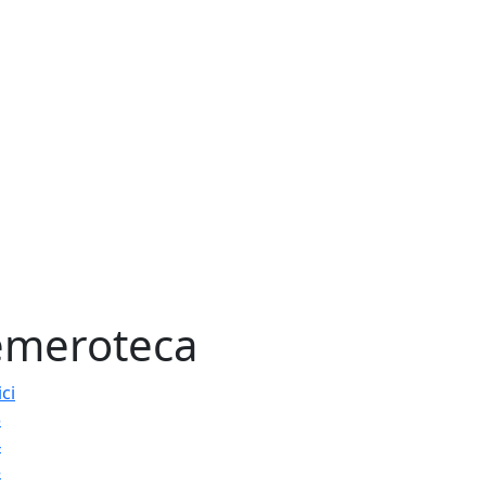
meroteca
ici
3
4
5