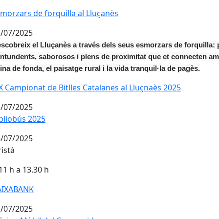
morzars de forquilla al Lluçanès
/07/2025
scobreix el Lluçanès a través dels seus esmorzars de forquilla: 
ntundents, saborosos i plens de proximitat que et connecten am
ina de fonda, el paisatge rural i la vida tranquil·la de pagès.
X Campionat de Bitlles Catalanes al Lluçnaès 2025
X Campionat de Bitlles Catalanes al Lluçnaès 2025
/07/2025
bliobús 2025
bliobús 2025
/07/2025
istà
11 h a 13.30 h
AIXABANK
AIXABANK
/07/2025