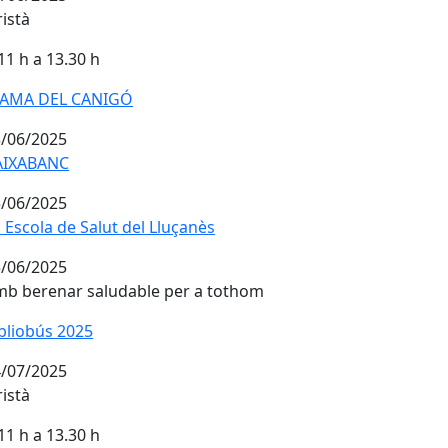
istà
11 h a 13.30 h
LAMA DEL CANIGÓ
LAMA DEL CANIGÓ
/06/2025
AIXABANC
AIXABANC
/06/2025
 Escola de Salut del Lluçanès
 Escola de Salut del Lluçanès
/06/2025
b berenar saludable per a tothom
bliobús 2025
bliobús 2025
/07/2025
istà
11 h a 13.30 h