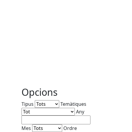
Opcions
Tipus
Temàtiques
Any
Mes
Ordre