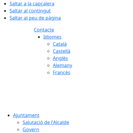
Saltar a la capçalera
Saltar al contingut
Saltar al peu de pàgina
Contacte
Idiomes
Català
Castellà
Anglès
Alemany
Francès
07.08.2026 | 20:19
Ajuntament
Salutació de l'Alcalde
Govern