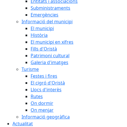
Entitats i associacions
Subministraments
Emergències
Informació del municipi
El municipi
Història
El municipi en xifres
Fills d'Oristà
Patrimoni cultural
Galeria d'imatges
Turisme
Festes i fires
El cigró d'Oristà
Llocs d'interès
Rutes
On dormir
On menjar
Informació geogràfica
Actualitat