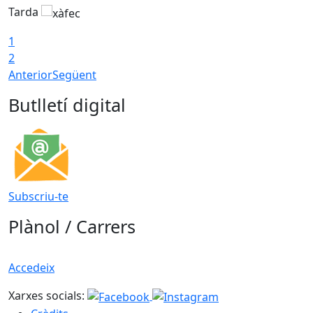
Tarda
T
1
2
Anterior
Següent
Butlletí digital
Subscriu-te
Plànol / Carrers
Accedeix
Xarxes socials: