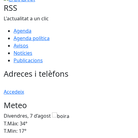
RSS
L'actualitat a un clic
Agenda
Agenda política
Avisos
Notícies
Publicacions
Adreces i telèfons
Accedeix
Meteo
Divendres, 7 d’agost
D
T.Màx: 34°
T
T.Min: 17°
T