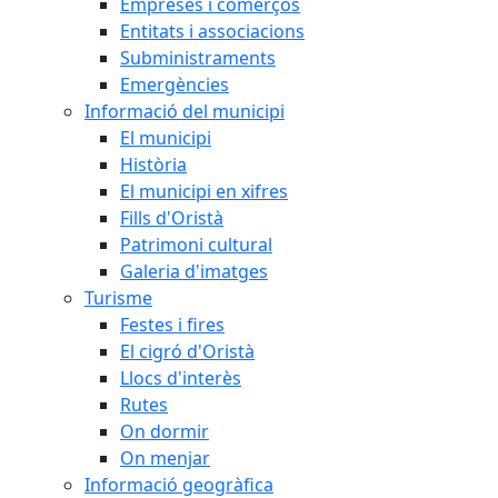
Empreses i comerços
Entitats i associacions
Subministraments
Emergències
Informació del municipi
El municipi
Història
El municipi en xifres
Fills d'Oristà
Patrimoni cultural
Galeria d'imatges
Turisme
Festes i fires
El cigró d'Oristà
Llocs d'interès
Rutes
On dormir
On menjar
Informació geogràfica