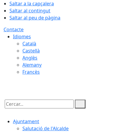
Saltar a la capçalera
Saltar al contingut
Saltar al peu de pàgina
Contacte
Idiomes
Català
Castellà
Anglès
Alemany
Francès
06.08.2026 | 19:22
Cercar:
Ajuntament
Salutació de l'Alcalde