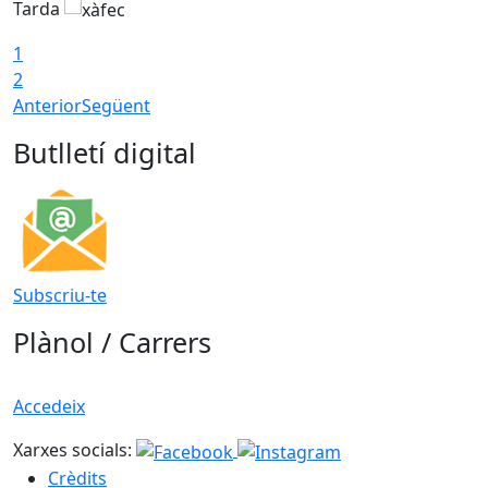
Tarda
T
1
2
Anterior
Següent
Butlletí digital
Subscriu-te
Plànol / Carrers
Accedeix
Xarxes socials:
Crèdits