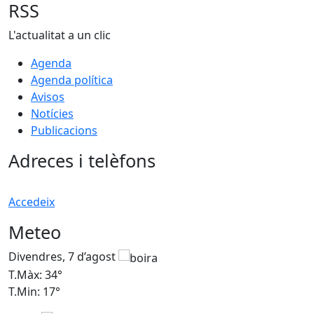
RSS
L'actualitat a un clic
Agenda
Agenda política
Avisos
Notícies
Publicacions
Adreces i telèfons
Accedeix
Meteo
Divendres, 7 d’agost
D
T.Màx: 34°
T
T.Min: 17°
T