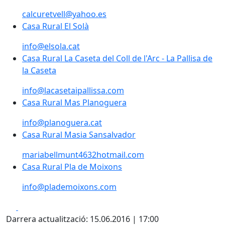
calcuretvell@yahoo.es
Casa Rural El Solà
Casa Rural El Solà
info@elsola.cat
Casa Rural La Caseta del Coll de l'Arc - La Pallisa de la
Casa Rural La Caseta del Coll de l'Arc - La Pallisa de
la Caseta
info@lacasetaipallissa.com
Casa Rural Mas Planoguera
Casa Rural Mas Planoguera
info@planoguera.cat
Casa Rural Masia Sansalvador
Casa Rural Masia Sansalvador
mariabellmunt4632hotmail.com
Casa Rural Pla de Moixons
Casa Rural Pla de Moixons
info@plademoixons.com
Facebook
X
Darrera actualització: 15.06.2016 | 17:00