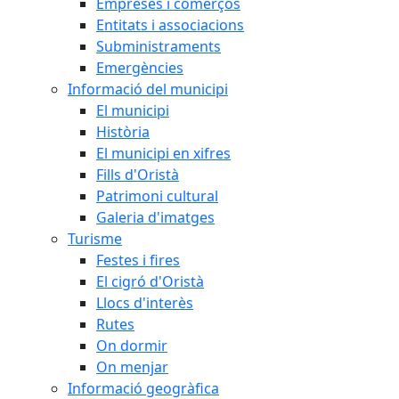
Empreses i comerços
Entitats i associacions
Subministraments
Emergències
Informació del municipi
El municipi
Història
El municipi en xifres
Fills d'Oristà
Patrimoni cultural
Galeria d'imatges
Turisme
Festes i fires
El cigró d'Oristà
Llocs d'interès
Rutes
On dormir
On menjar
Informació geogràfica