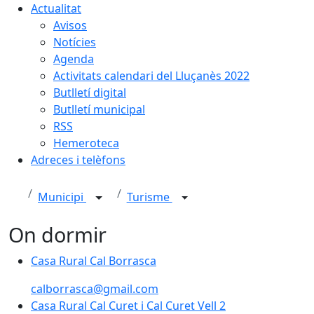
Actualitat
Avisos
Notícies
Agenda
Activitats calendari del Lluçanès 2022
Butlletí digital
Butlletí municipal
RSS
Hemeroteca
Adreces i telèfons
Municipi
Turisme
On dormir
Casa Rural Cal Borrasca
Casa Rural Cal Borrasca
calborrasca@gmail.com
Casa Rural Cal Curet i Cal Curet Vell 2
Casa Rural Cal Curet i Cal Curet Vell 2