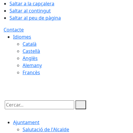
Saltar a la capçalera
Saltar al contingut
Saltar al peu de pàgina
Contacte
Idiomes
Català
Castellà
Anglès
Alemany
Francès
07.08.2026 | 01:36
Cercar:
Ajuntament
Salutació de l'Alcalde