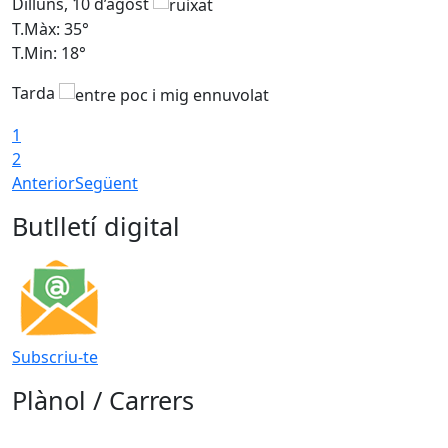
Dilluns, 10 d’agost
D
T.Màx: 35°
T
T.Min: 18°
T
Tarda
T
1
2
Anterior
Següent
Butlletí digital
Subscriu-te
Plànol / Carrers