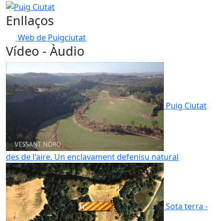
−
Puig Ciutat
Enllaços
Web de Puigciutat
Vídeo - Àudio
Puig Ciutat
des de l'aire. Un enclavament defenisu natural
Sota terra -