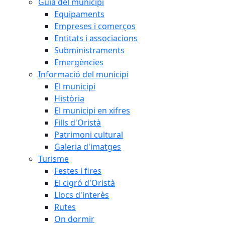
Guia del municipi
Equipaments
Empreses i comerços
Entitats i associacions
Subministraments
Emergències
Informació del municipi
El municipi
Història
El municipi en xifres
Fills d'Oristà
Patrimoni cultural
Galeria d'imatges
Turisme
Festes i fires
El cigró d'Oristà
Llocs d'interès
Rutes
On dormir