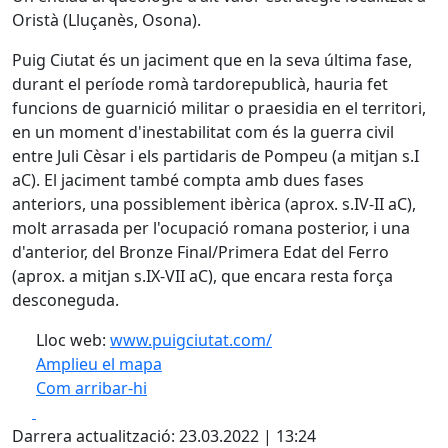
Oristà (Lluçanès, Osona).
Puig Ciutat és un jaciment que en la seva última fase,
durant el període romà tardorepublicà, hauria fet
funcions de guarnició militar o praesidia en el territori,
en un moment d'inestabilitat com és la guerra civil
entre Juli Cèsar i els partidaris de Pompeu (a mitjan s.I
aC). El jaciment també compta amb dues fases
anteriors, una possiblement ibèrica (aprox. s.IV-II aC),
molt arrasada per l'ocupació romana posterior, i una
d'anterior, del Bronze Final/Primera Edat del Ferro
(aprox. a mitjan s.IX-VII aC), que encara resta força
desconeguda.
Lloc web:
www.puigciutat.com/
Amplieu el mapa
Com arribar-hi
Leaflet
| ©
OpenStreetMap
contributors
Facebook
X
+
Darrera actualització: 23.03.2022 | 13:24