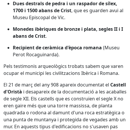
Dues destrals de pedra i un raspador de sílex,
1700 i 1500 abans de Crist
, que es guarden avui al
Museu Episcopal de Vic.
Monedes ibèriques de bronze i plata, segles II i I
abans de Crist
.
Recipient de ceràmica d'època romana
(Museu
Perot Rocaguinarda).
Pels testimonis arqueològics trobats sabem que varen
ocupar el municipi les civilitzacions Ibèrica i Romana.
El 21 de març del any 908 apareix documentat el
Castell
d'Oristà
i desapareix de la documentació a les acaballes
de segle XII. Els castells que es construïen el segle X no
eren gaire més que una torre massissa, de planta
quadrada o rodona al damunt d'una roca estratègica o
una punta de muntanya i protegida de vegades amb un
mur. En aquests tipus d'edificacions no s'usaven pas