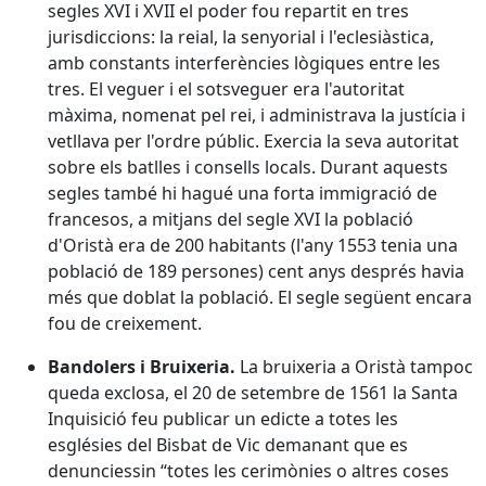
segles XVI i XVII el poder fou repartit en tres
jurisdiccions: la reial, la senyorial i l'eclesiàstica,
amb constants interferències lògiques entre les
tres. El veguer i el sotsveguer era l'autoritat
màxima, nomenat pel rei, i administrava la justícia i
vetllava per l'ordre públic. Exercia la seva autoritat
sobre els batlles i consells locals. Durant aquests
segles també hi hagué una forta immigració de
francesos, a mitjans del segle XVI la població
d'Oristà era de 200 habitants (l'any 1553 tenia una
població de 189 persones) cent anys després havia
més que doblat la població. El segle següent encara
fou de creixement.
Bandolers i Bruixeria.
La bruixeria a Oristà tampoc
queda exclosa, el 20 de setembre de 1561 la Santa
Inquisició feu publicar un edicte a totes les
esglésies del Bisbat de Vic demanant que es
denunciessin “totes les cerimònies o altres coses