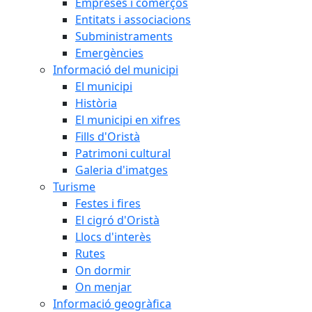
Empreses i comerços
Entitats i associacions
Subministraments
Emergències
Informació del municipi
El municipi
Història
El municipi en xifres
Fills d'Oristà
Patrimoni cultural
Galeria d'imatges
Turisme
Festes i fires
El cigró d'Oristà
Llocs d'interès
Rutes
On dormir
On menjar
Informació geogràfica