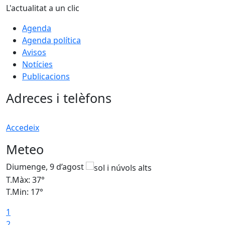
L'actualitat a un clic
Agenda
Agenda política
Avisos
Notícies
Publicacions
Adreces i telèfons
Accedeix
Meteo
Diumenge, 9 d’agost
D
T.Màx: 37°
T
T.Min: 17°
T
1
T
2