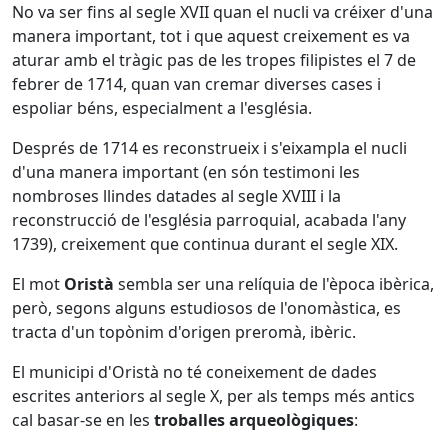
No va ser fins al segle XVII quan el nucli va créixer d'una
manera important, tot i que aquest creixement es va
aturar amb el tràgic pas de les tropes filipistes el 7 de
febrer de 1714, quan van cremar diverses cases i
espoliar béns, especialment a l'església.
Després de 1714 es reconstrueix i s'eixampla el nucli
d'una manera important (en són testimoni les
nombroses llindes datades al segle XVIII i la
reconstrucció de l'església parroquial, acabada l'any
1739), creixement que continua durant el segle XIX.
El mot
Oristà
sembla ser una relíquia de l'època ibèrica,
però, segons alguns estudiosos de l'onomàstica, es
tracta d'un topònim d'origen preromà, ibèric.
El municipi d'Oristà no té coneixement de dades
escrites anteriors al segle X, per als temps més antics
cal basar-se en les
troballes arqueològiques
: