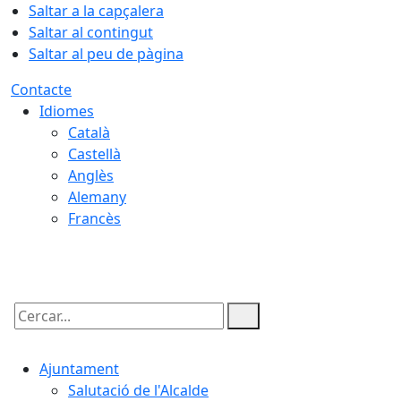
Saltar a la capçalera
Saltar al contingut
Saltar al peu de pàgina
Contacte
Idiomes
Català
Castellà
Anglès
Alemany
Francès
08.08.2026 | 22:15
Cercar:
Ajuntament
Salutació de l'Alcalde