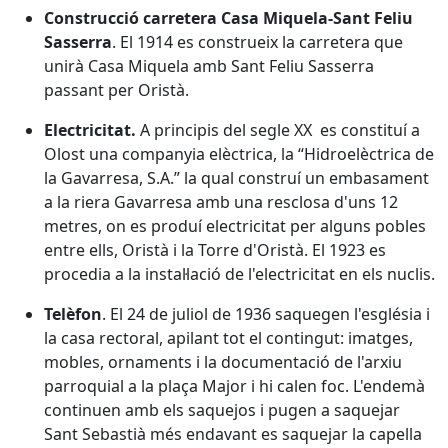
Construcció carretera Casa Miquela-Sant Feliu
Sasserra
. El 1914 es construeix la carretera que
unirà Casa Miquela amb Sant Feliu Sasserra
passant per Oristà.
Electricitat.
A principis del segle XX es constituí a
Olost una companyia elèctrica, la “Hidroelèctrica de
la Gavarresa, S.A.” la qual construí un embasament
a la riera Gavarresa amb una resclosa d'uns 12
metres, on es produí electricitat per alguns pobles
entre ells, Oristà i la Torre d'Oristà. El 1923 es
procedia a la instal·lació de l'electricitat en els nuclis.
Telèfon
. El 24 de juliol de 1936 saquegen l'església i
la casa rectoral, apilant tot el contingut: imatges,
mobles, ornaments i la documentació de l'arxiu
parroquial a la plaça Major i hi calen foc. L'endemà
continuen amb els saquejos i pugen a saquejar
Sant Sebastià més endavant es saquejar la capella