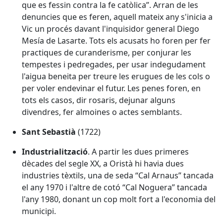
que es fessin contra la fe catòlica”. Arran de les
denuncies que es feren, aquell mateix any s'inicia a
Vic un procés davant l'inquisidor general Diego
Mesía de Lasarte. Tots els acusats ho foren per fer
practiques de curanderisme, per conjurar les
tempestes i pedregades, per usar indegudament
l'aigua beneita per treure les erugues de les cols o
per voler endevinar el futur. Les penes foren, en
tots els casos, dir rosaris, dejunar alguns
divendres, fer almoines o actes semblants.
Sant Sebastià
(1722)
Industrialització
. A partir les dues primeres
dècades del segle XX, a Oristà hi havia dues
industries tèxtils, una de seda “Cal Arnaus” tancada
el any 1970 i l'altre de cotó “Cal Noguera” tancada
l'any 1980, donant un cop molt fort a l'economia del
municipi.