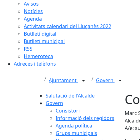
Avisos
Notícies
Agenda
Activitats calendari del Lluçanès 2022
Butlletí digital
Butlletí municipal
RSS
Hemeroteca
Adreces i telèfons
Ajuntament
Govern
Co
Salutació de l'Alcalde
Govern
Consistori
Marc S
Informació dels regidors
Alcald
Agenda política
A/e: s
Grups municipals