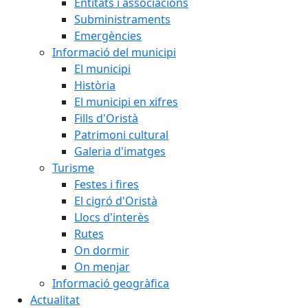
Entitats i associacions
Subministraments
Emergències
Informació del municipi
El municipi
Història
El municipi en xifres
Fills d'Oristà
Patrimoni cultural
Galeria d'imatges
Turisme
Festes i fires
El cigró d'Oristà
Llocs d'interès
Rutes
On dormir
On menjar
Informació geogràfica
Actualitat