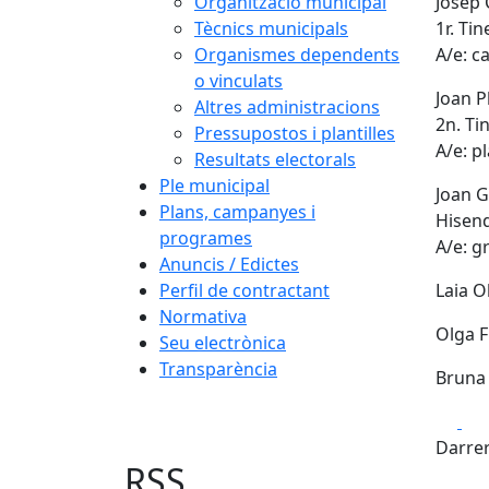
Organització municipal
Josep 
Tècnics municipals
1r. Ti
Organismes dependents
A/e: c
o vinculats
Joan P
Altres administracions
2n. Ti
Pressupostos i plantilles
A/e: p
Resultats electorals
Ple municipal
Joan G
Plans, campanyes i
Hisend
programes
A/e: g
Anuncis / Edictes
Perfil de contractant
Laia O
Normativa
Olga F
Seu electrònica
Transparència
Bruna 
Fa
Darrer
RSS