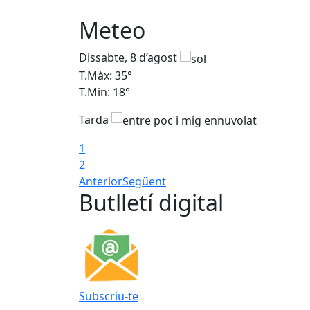
Meteo
Dissabte, 8 d’agost
T.Màx: 35°
T.Min: 18°
Tarda
1
2
Anterior
Següent
Butlletí digital
Subscriu-te