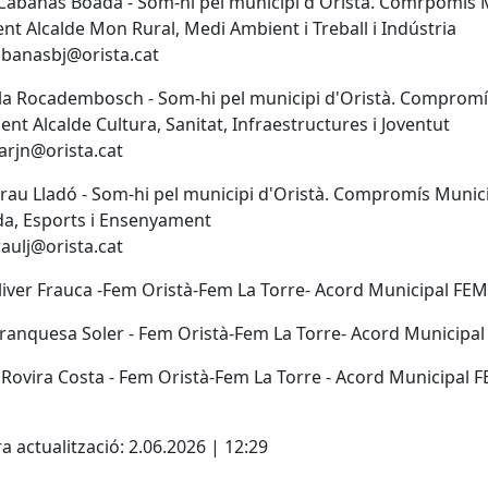
Cabanas Boada - Som-hi pel municipi d'Oristà. Comrpomís 
nent Alcalde Mon Rural, Medi Ambient i Treball i Indústria
abanasbj@orista.cat
la Rocadembosch - Som-hi pel municipi d'Oristà. Comprom
nent Alcalde Cultura, Sanitat, Infraestructures i Joventut
larjn@orista.cat
rau Lladó - Som-hi pel municipi d'Oristà. Compromís Munic
a, Esports i Ensenyament
raulj@orista.cat
liver Frauca -Fem Oristà-Fem La Torre- Acord Municipal FE
ranquesa Soler - Fem Oristà-Fem La Torre- Acord Municipa
Rovira Costa - Fem Oristà-Fem La Torre - Acord Municipal
cebook
X
a actualització: 2.06.2026 | 12:29