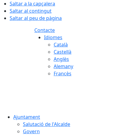
Saltar a la capçalera
Saltar al contingut
Saltar al peu de pàgina
Contacte
Idiomes
Català
Castellà
Anglès
Alemany
Francès
08.08.2026 | 08:19
Ajuntament
Salutació de l'Alcalde
Govern