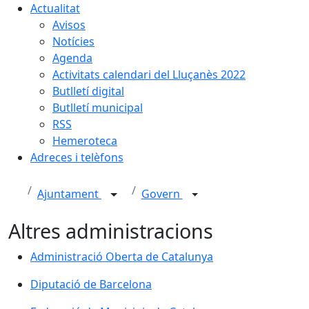
Actualitat
Avisos
Notícies
Agenda
Activitats calendari del Lluçanès 2022
Butlletí digital
Butlletí municipal
RSS
Hemeroteca
Adreces i telèfons
Ajuntament
Govern
Altres administracions
Administració Oberta de Catalunya
Administració Oberta de Catalunya
Diputació de Barcelona
Diputació de Barcelona