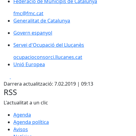
Federació de Municipis de Catalunya
Federació de Municipis de Catalunya
fmc@fmc.cat
Generalitat de Catalunya
Generalitat de Catalunya
Govern espanyol
Govern espanyol
Servei d'Ocupació del Lluçanès
ocupacioconsorci.llucanes.cat
Unió Europea
Unió Europea
Facebook
X
Darrera actualització: 7.02.2019 | 09:13
RSS
L'actualitat a un clic
Agenda
Agenda política
Avisos