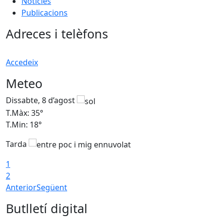
Notícies
Publicacions
Adreces i telèfons
Accedeix
Meteo
Dissabte, 8 d’agost
D
T.Màx: 35°
T
T.Min: 18°
T
Tarda
T
1
2
Anterior
Següent
Butlletí digital