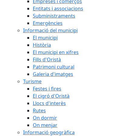
Empreses i comerços
Entitats i associacions
Subministraments
Emergències
Informació del municipi
El municipi
Història
El municipi en xifres
Fills d'Oristà
Patrimoni cultural
Galeria d'imatges
Turisme
Festes i fires
El cigró d'Oristà
Llocs d'interès
Rutes
On dormir
On menjar
Informació geogràfica