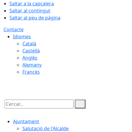
Saltar a la capçalera
Saltar al contingut
Saltar al peu de pàgina
Contacte
Idiomes
Català
Castellà
Anglès
Alemany
Francès
07.08.2026 | 19:58
Cercar:
Ajuntament
Salutació de l'Alcalde