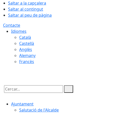
Saltar a la capçalera
Saltar al contingut
Saltar al peu de pàgina
Contacte
Idiomes
Català
Castellà
Anglès
Alemany
Francès
08.08.2026 | 17:18
Cercar:
Ajuntament
Salutació de l'Alcalde