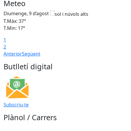
Meteo
Diumenge, 9 d’agost
D
T.Màx: 37°
T
T.Min: 17°
T
1
T
2
Anterior
Següent
Butlletí digital
Subscriu-te
Plànol / Carrers