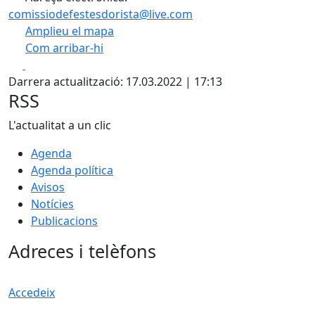
comissiodefestesdorista@live.com
Amplieu el mapa
Com arribar-hi
Leaflet
| ©
OpenStreetMap
contributors
Facebook
X
+
Darrera actualització: 17.03.2022 | 17:13
−
RSS
L'actualitat a un clic
Agenda
Agenda política
Avisos
Notícies
Publicacions
Adreces i telèfons
Accedeix