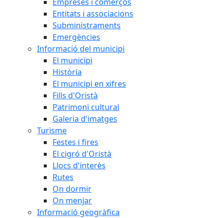
Empreses i comerços
Entitats i associacions
Subministraments
Emergències
Informació del municipi
El municipi
Història
El municipi en xifres
Fills d'Oristà
Patrimoni cultural
Galeria d'imatges
Turisme
Festes i fires
El cigró d'Oristà
Llocs d'interès
Rutes
On dormir
On menjar
Informació geogràfica