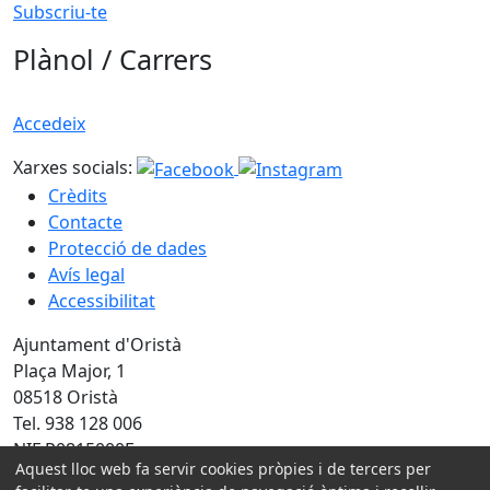
Subscriu-te
Plànol / Carrers
Accedeix
Xarxes socials:
Crèdits
Contacte
Protecció de dades
Avís legal
Accessibilitat
Ajuntament d'Oristà
Plaça Major, 1
08518 Oristà
Tel. 938 128 006
NIF P0815000E
Aquest lloc web fa servir cookies pròpies i de tercers per