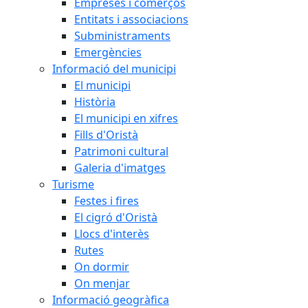
Empreses i comerços
Entitats i associacions
Subministraments
Emergències
Informació del municipi
El municipi
Història
El municipi en xifres
Fills d'Oristà
Patrimoni cultural
Galeria d'imatges
Turisme
Festes i fires
El cigró d'Oristà
Llocs d'interès
Rutes
On dormir
On menjar
Informació geogràfica