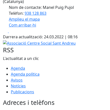
(Catalunya)
Nom de contacte: Manel Puig Pujol
Telèfon:
938 128 863
Amplieu el mapa
Com arribar-hi
Leaflet
| ©
OpenStreetMap
contributors
Facebook
X
+
Darrera actualització: 24.03.2022 | 08:16
−
Associació Centre Social Sant Andreu
RSS
L'actualitat a un clic
Agenda
Agenda política
Avisos
Notícies
Publicacions
Adreces i telèfons