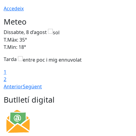
Accedeix
Meteo
Dissabte, 8 d’agost
D
T.Màx: 35°
T
T.Min: 18°
T
Tarda
T
1
2
Anterior
Següent
Butlletí digital