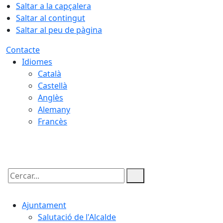
Saltar a la capçalera
Saltar al contingut
Saltar al peu de pàgina
Contacte
Idiomes
Català
Castellà
Anglès
Alemany
Francès
07.08.2026 | 22:53
Cercar:
Ajuntament
Salutació de l'Alcalde