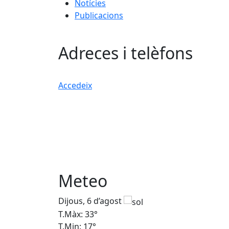
Notícies
Publicacions
Adreces i telèfons
Accedeix
Meteo
Dijous, 6 d’agost
T.Màx: 33°
T.Min: 17°