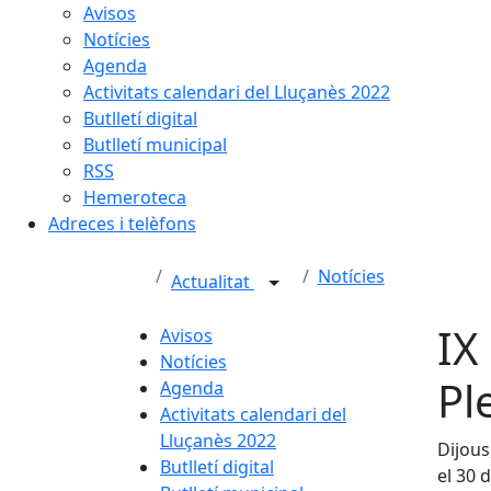
Avisos
Notícies
Agenda
Activitats calendari del Lluçanès 2022
Butlletí digital
Butlletí municipal
RSS
Hemeroteca
Adreces i telèfons
Notícies
Actualitat
IX
Avisos
Notícies
Pl
Agenda
Activitats calendari del
Lluçanès 2022
Dijous
Butlletí digital
el 30 