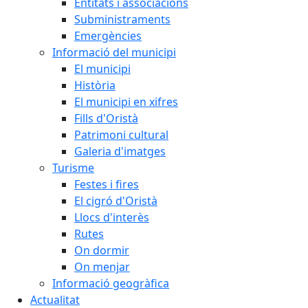
Entitats i associacions
Subministraments
Emergències
Informació del municipi
El municipi
Història
El municipi en xifres
Fills d'Oristà
Patrimoni cultural
Galeria d'imatges
Turisme
Festes i fires
El cigró d'Oristà
Llocs d'interès
Rutes
On dormir
On menjar
Informació geogràfica
Actualitat