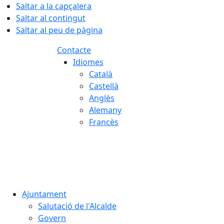
Saltar a la capçalera
Saltar al contingut
Saltar al peu de pàgina
Contacte
Idiomes
Català
Castellà
Anglès
Alemany
Francès
06.08.2026 | 07:18
Ajuntament
Salutació de l'Alcalde
Govern