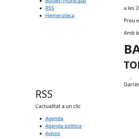
Butlletí municipal
RSS
a les 
Hemeroteca
Preu e
Amb le
BA
TO
Fa
Darrer
RSS
L'actualitat a un clic
Agenda
Agenda política
Avisos