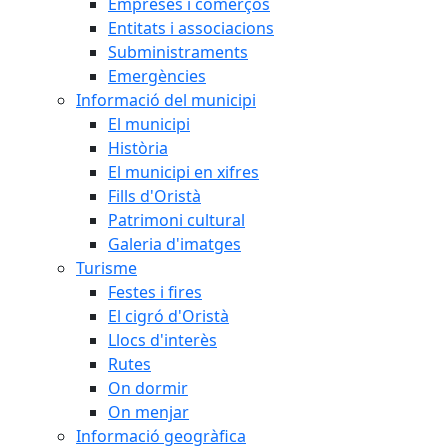
Empreses i comerços
Entitats i associacions
Subministraments
Emergències
Informació del municipi
El municipi
Història
El municipi en xifres
Fills d'Oristà
Patrimoni cultural
Galeria d'imatges
Turisme
Festes i fires
El cigró d'Oristà
Llocs d'interès
Rutes
On dormir
On menjar
Informació geogràfica