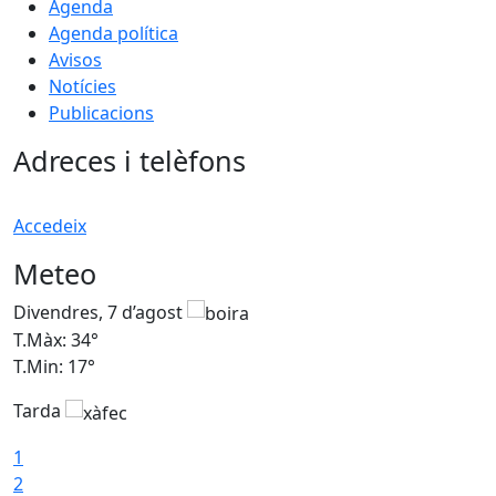
Agenda
Agenda política
Avisos
Notícies
Publicacions
Adreces i telèfons
Accedeix
Meteo
Divendres, 7 d’agost
D
T.Màx: 34°
T
T.Min: 17°
T
Tarda
T
1
2