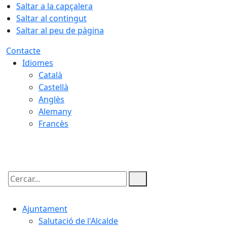
Saltar a la capçalera
Saltar al contingut
Saltar al peu de pàgina
Contacte
Idiomes
Català
Castellà
Anglès
Alemany
Francès
07.08.2026 | 04:03
Cercar:
Ajuntament
Salutació de l'Alcalde