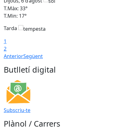
Dijous, 6 d’agost
D
T.Màx: 33°
T
T.Min: 17°
T
Tarda
T
1
2
Anterior
Següent
Butlletí digital
Subscriu-te
Plànol / Carrers