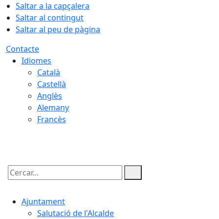
Saltar a la capçalera
Saltar al contingut
Saltar al peu de pàgina
Contacte
Idiomes
Català
Castellà
Anglès
Alemany
Francès
06.08.2026 | 03:38
Cercar:
Ajuntament
Salutació de l'Alcalde