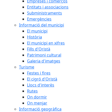
Empreses i comerços
Entitats i associacions
Subministraments
Emergències
Informació del municipi
El municipi
Història
El municipi en xifres
Fills d'Oristà
Patrimoni cultural
Galeria d'imatges
Turisme
Festes i fires
El cigró d'Oristà
Llocs d'interès
Rutes
On dormir
On menjar
Informació geogràfica