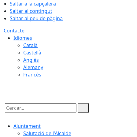
Saltar a la capçalera
Saltar al contingut
Saltar al peu de pàgina
Contacte
Idiomes
Català
Castellà
Anglès
Alemany
Francès
07.08.2026 | 05:45
Cercar:
Ajuntament
Salutació de l'Alcalde