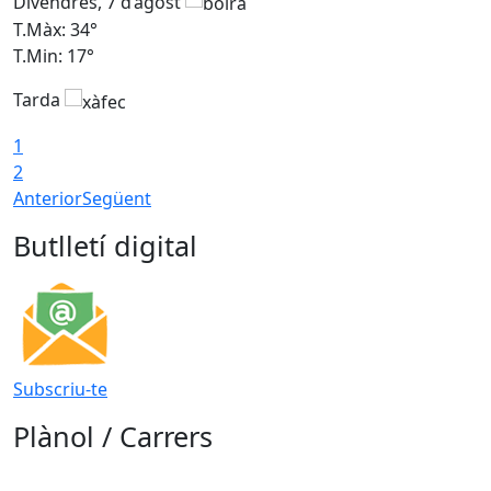
Divendres, 7 d’agost
D
T.Màx: 34°
T
T.Min: 17°
T
Tarda
T
1
2
Anterior
Següent
Butlletí digital
Subscriu-te
Plànol / Carrers