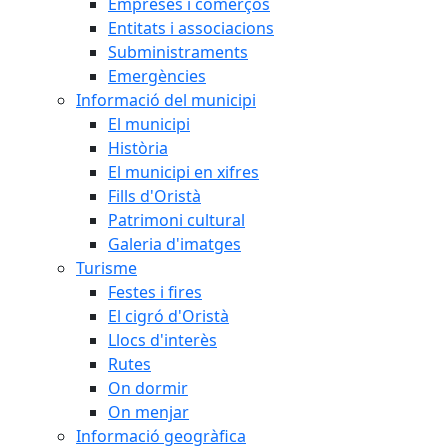
Empreses i comerços
Entitats i associacions
Subministraments
Emergències
Informació del municipi
El municipi
Història
El municipi en xifres
Fills d'Oristà
Patrimoni cultural
Galeria d'imatges
Turisme
Festes i fires
El cigró d'Oristà
Llocs d'interès
Rutes
On dormir
On menjar
Informació geogràfica