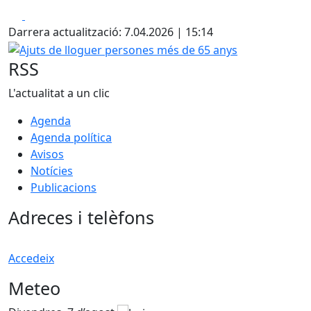
Facebook
X
Darrera actualització: 7.04.2026 | 15:14
Ajuts de lloguer persones més de 65 anys
RSS
L'actualitat a un clic
Agenda
Agenda política
Avisos
Notícies
Publicacions
Adreces i telèfons
Accedeix
Meteo