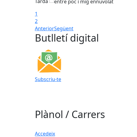
Tarda
1
2
Anterior
Següent
Butlletí digital
Subscriu-te
Plànol / Carrers
Accedeix