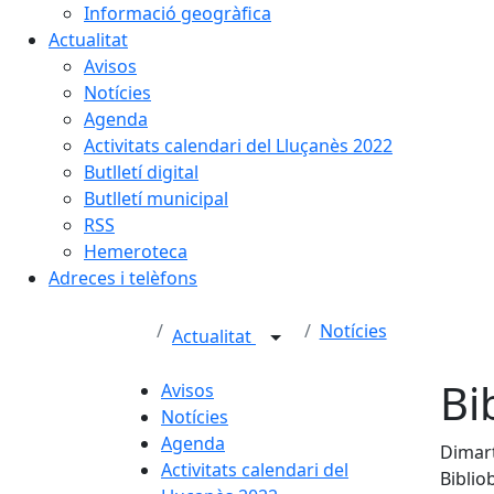
Informació geogràfica
Actualitat
Avisos
Notícies
Agenda
Activitats calendari del Lluçanès 2022
Butlletí digital
Butlletí municipal
RSS
Hemeroteca
Adreces i telèfons
Notícies
Actualitat
Bi
Avisos
Notícies
Agenda
Dimart
Activitats calendari del
Bibli