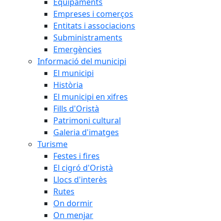
Equipaments
Empreses i comerços
Entitats i associacions
Subministraments
Emergències
Informació del municipi
El municipi
Història
El municipi en xifres
Fills d'Oristà
Patrimoni cultural
Galeria d'imatges
Turisme
Festes i fires
El cigró d'Oristà
Llocs d'interès
Rutes
On dormir
On menjar