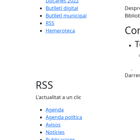
Lluçanès 2022
Butlletí digital
Despré
Butlletí municipal
Biblio
RSS
Con
Hemeroteca
T
Fa
Darrer
RSS
L'actualitat a un clic
Agenda
Agenda política
Avisos
Notícies
Publicacions