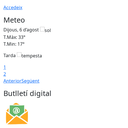
Accedeix
Meteo
Dijous, 6 d’agost
D
T.Màx: 33°
T
T.Min: 17°
T
Tarda
T
1
2
Anterior
Següent
Butlletí digital