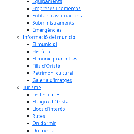
Equipaments
Empreses i comerços
Entitats i associacions
Subministraments
Emergències
Informació del municipi
El municipi
Història
El municipi en xifres
Fills d'Oristà
Patrimoni cultural
Galeria d'imatges
Turisme
Festes i fires
El cigró d'Oristà
Llocs d'interès
Rutes
On dormir
On menjar