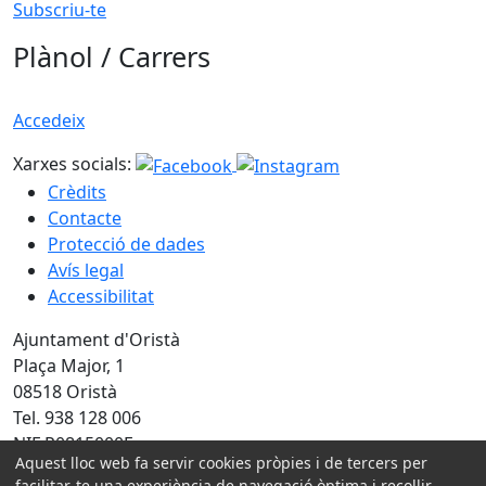
Subscriu-te
Plànol / Carrers
Accedeix
Xarxes socials:
Crèdits
Contacte
Protecció de dades
Avís legal
Accessibilitat
Ajuntament d'Oristà
Plaça Major, 1
08518 Oristà
Tel. 938 128 006
NIF P0815000E
Aquest lloc web fa servir cookies pròpies i de tercers per
facilitar-te una experiència de navegació òptima i recollir