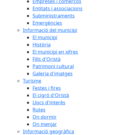
Empreses i comerços
Entitats i associacions
Subministraments
Emergències
Informació del municipi
El municipi
Història
El municipi en xifres
Fills d'Oristà
Patrimoni cultural
Galeria d'imatges
Turisme
Festes i fires
El cigró d'Oristà
Llocs d'interès
Rutes
On dormir
On menjar
Informació geogràfica