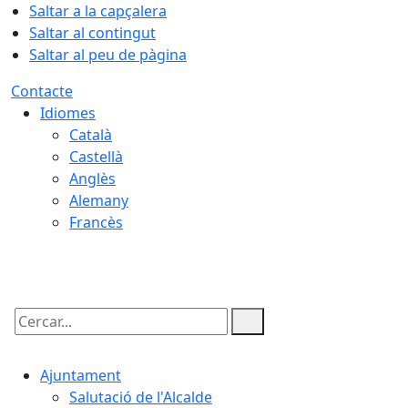
Saltar a la capçalera
Saltar al contingut
Saltar al peu de pàgina
Contacte
Idiomes
Català
Castellà
Anglès
Alemany
Francès
09.08.2026 | 08:17
Cercar:
Ajuntament
Salutació de l'Alcalde