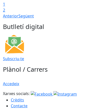
1
T
2
Anterior
Següent
Butlletí digital
Subscriu-te
Plànol / Carrers
Accedeix
Xarxes socials:
Crèdits
Contacte