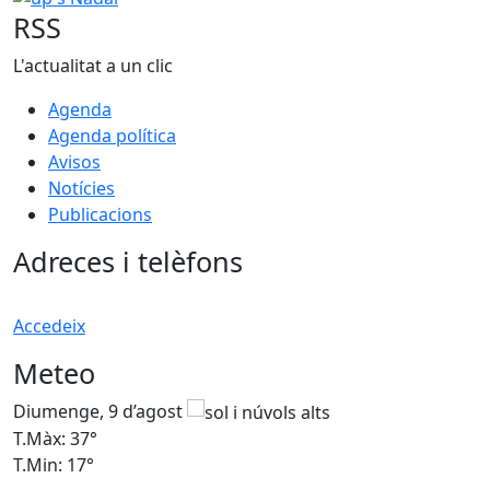
RSS
L'actualitat a un clic
Agenda
Agenda política
Avisos
Notícies
Publicacions
Adreces i telèfons
Accedeix
Meteo
Diumenge, 9 d’agost
D
T.Màx: 37°
T
T.Min: 17°
T