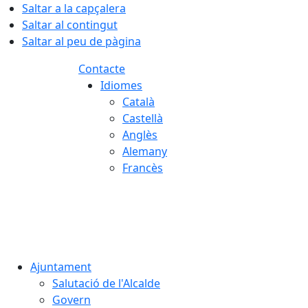
Saltar a la capçalera
Saltar al contingut
Saltar al peu de pàgina
Contacte
Idiomes
Català
Castellà
Anglès
Alemany
Francès
08.08.2026 | 17:10
Ajuntament
Salutació de l'Alcalde
Govern