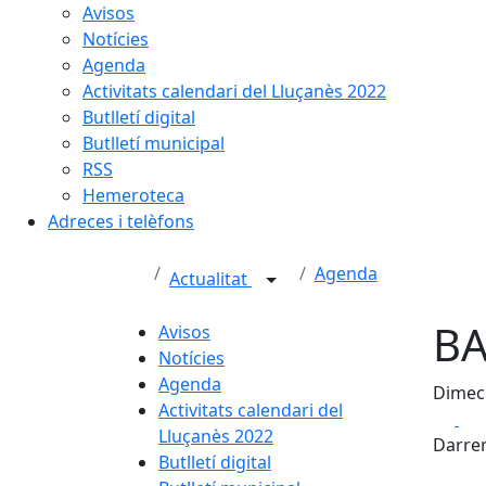
Avisos
Notícies
Agenda
Activitats calendari del Lluçanès 2022
Butlletí digital
Butlletí municipal
RSS
Hemeroteca
Adreces i telèfons
Agenda
Actualitat
BA
Avisos
Notícies
Agenda
Dimecr
Activitats calendari del
Fa
Lluçanès 2022
Darrer
Butlletí digital