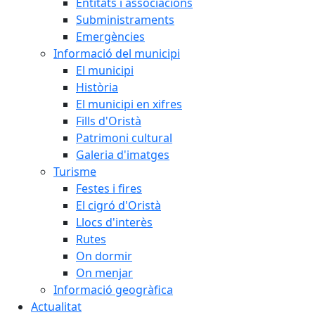
Entitats i associacions
Subministraments
Emergències
Informació del municipi
El municipi
Història
El municipi en xifres
Fills d'Oristà
Patrimoni cultural
Galeria d'imatges
Turisme
Festes i fires
El cigró d'Oristà
Llocs d'interès
Rutes
On dormir
On menjar
Informació geogràfica
Actualitat