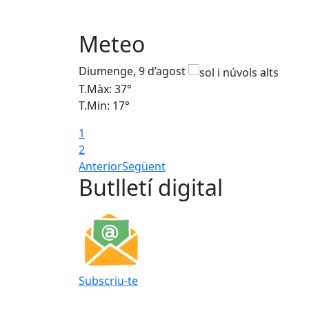
Meteo
Diumenge, 9 d’agost
T.Màx: 37°
T.Min: 17°
1
2
Anterior
Següent
Butlletí digital
Subscriu-te