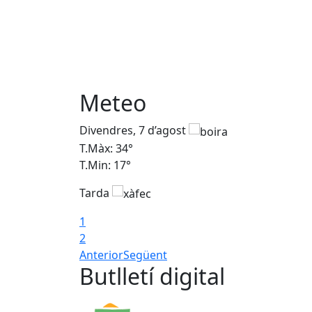
Meteo
Divendres, 7 d’agost
T.Màx: 34°
T.Min: 17°
Tarda
1
2
Anterior
Següent
Butlletí digital