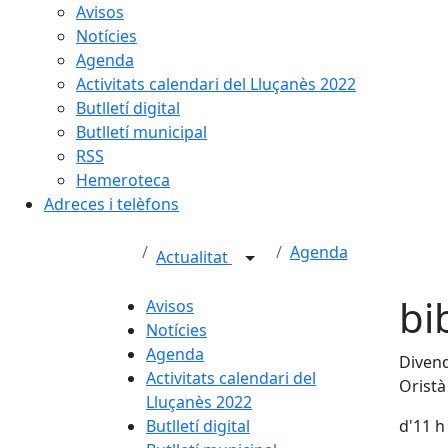
Avisos
Notícies
Agenda
Activitats calendari del Lluçanès 2022
Butlletí digital
Butlletí municipal
RSS
Hemeroteca
Adreces i telèfons
Agenda
Actualitat
bi
Avisos
Notícies
Agenda
Divend
Activitats calendari del
Oristà
Lluçanès 2022
Butlletí digital
d'11 h