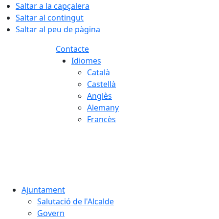
Saltar a la capçalera
Saltar al contingut
Saltar al peu de pàgina
Contacte
Idiomes
Català
Castellà
Anglès
Alemany
Francès
07.08.2026 | 07:19
Ajuntament
Salutació de l'Alcalde
Govern