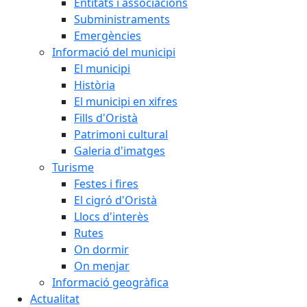
Entitats i associacions
Subministraments
Emergències
Informació del municipi
El municipi
Història
El municipi en xifres
Fills d'Oristà
Patrimoni cultural
Galeria d'imatges
Turisme
Festes i fires
El cigró d'Oristà
Llocs d'interès
Rutes
On dormir
On menjar
Informació geogràfica
Actualitat