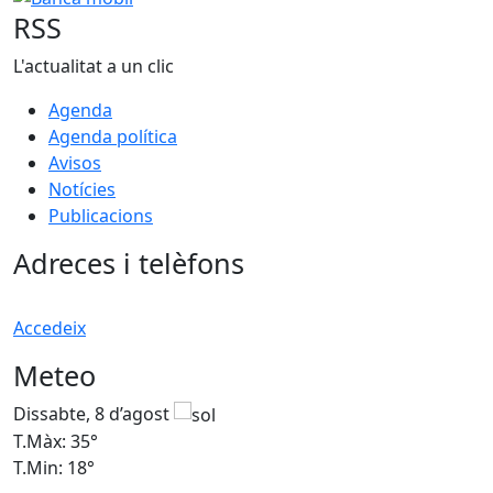
RSS
L'actualitat a un clic
Agenda
Agenda política
Avisos
Notícies
Publicacions
Adreces i telèfons
Accedeix
Meteo
Dissabte, 8 d’agost
D
T.Màx: 35°
T
T.Min: 18°
T