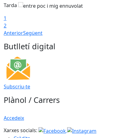
Tarda
T
1
2
Anterior
Següent
Butlletí digital
Subscriu-te
Plànol / Carrers
Accedeix
Xarxes socials: