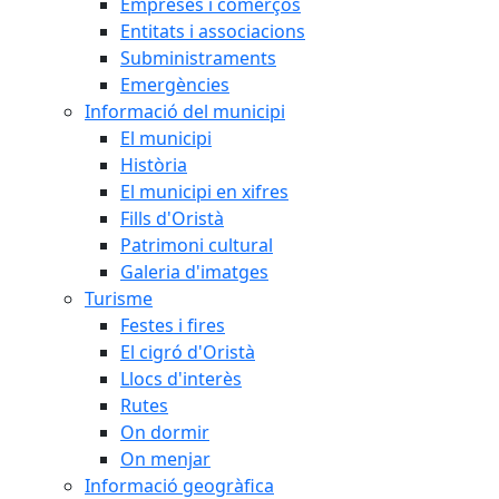
Empreses i comerços
Entitats i associacions
Subministraments
Emergències
Informació del municipi
El municipi
Història
El municipi en xifres
Fills d'Oristà
Patrimoni cultural
Galeria d'imatges
Turisme
Festes i fires
El cigró d'Oristà
Llocs d'interès
Rutes
On dormir
On menjar
Informació geogràfica