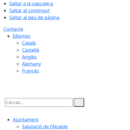
Saltar a la capçalera
Saltar al contingut
Saltar al peu de pàgina
Contacte
Idiomes
Català
Castellà
Anglès
Alemany
Francès
08.08.2026 | 05:56
Cercar:
Ajuntament
Salutació de l'Alcalde